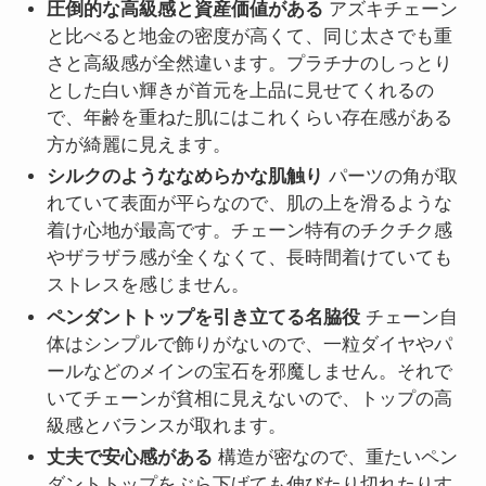
圧倒的な高級感と資産価値がある
アズキチェーン
と比べると地金の密度が高くて、同じ太さでも重
さと高級感が全然違います。プラチナのしっとり
とした白い輝きが首元を上品に見せてくれるの
で、年齢を重ねた肌にはこれくらい存在感がある
方が綺麗に見えます。
シルクのようななめらかな肌触り
パーツの角が取
れていて表面が平らなので、肌の上を滑るような
着け心地が最高です。チェーン特有のチクチク感
やザラザラ感が全くなくて、長時間着けていても
ストレスを感じません。
ペンダントトップを引き立てる名脇役
チェーン自
体はシンプルで飾りがないので、一粒ダイヤやパ
ールなどのメインの宝石を邪魔しません。それで
いてチェーンが貧相に見えないので、トップの高
級感とバランスが取れます。
丈夫で安心感がある
構造が密なので、重たいペン
ダントトップをぶら下げても伸びたり切れたりす