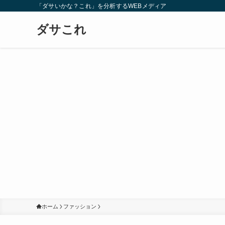
「ダサいかな？これ」を分析するWEBメディア
ダサこれ
ホーム
ファッション