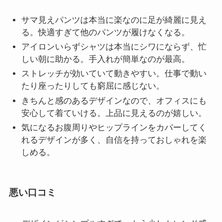
サマ見えパンツは本当に楽なのに足が綺麗に見え
る。快適すぎて他のパンツが履けなくなる。
アイロンいらずシャツは本当にシワにならず、忙
しい朝に助かる。手入れが簡単なのが最高。
ストレッチが効いていて動きやすい。仕事で動い
たり座ったりしても窮屈に感じない。
きちんと感のあるデザインなので、オフィスにも
安心して着ていける。上品に見えるのが嬉しい。
気になるお腹周りやヒップラインをカバーしてく
れるデザインが多く、自信を持っておしゃれを楽
しめる。
悪い口コミ