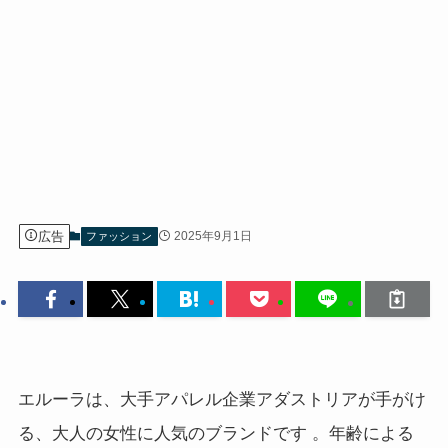
広告
2025年9月1日
ファッション
エルーラは、大手アパレル企業アダストリアが手がけ
る、大人の女性に人気のブランドです
。年齢による