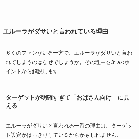
エルーラがダサいと言われている理由
多くのファンがいる一方で、エルーラがダサいと言わ
れてしまうのはなぜでしょうか。その理由を3つのポ
イントから解説します。
ターゲットが明確すぎて「おばさん向け」に見
える
エルーラがダサいと言われる一番の理由は、ターゲッ
ト設定がはっきりしているからかもしれません。