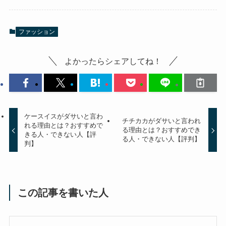
ファッション
よかったらシェアしてね！
ケースイスがダサいと言わ
チチカカがダサいと言われ
れる理由とは？おすすめで
る理由とは？おすすめでき
きる人・できない人【評
る人・できない人【評判】
判】
この記事を書いた人