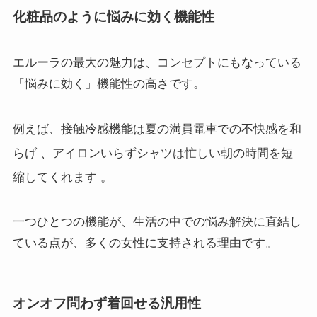
化粧品のように悩みに効く機能性
エルーラの最大の魅力は、コンセプトにもなっている
「悩みに効く」機能性の高さです。
例えば、接触冷感機能は夏の満員電車での不快感を和
らげ
、アイロンいらずシャツは忙しい朝の時間を短
縮してくれます
。
一つひとつの機能が、生活の中での悩み解決に直結し
ている点が、多くの女性に支持される理由です。
オンオフ問わず着回せる汎用性