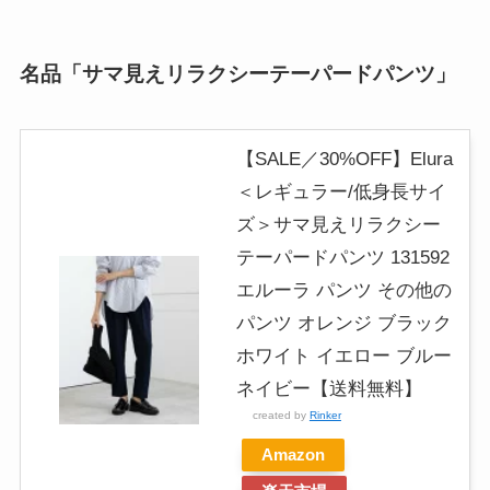
名品「サマ見えリラクシーテーパードパンツ」
【SALE／30%OFF】Elura
＜レギュラー/低身長サイ
ズ＞サマ見えリラクシー
テーパードパンツ 131592
エルーラ パンツ その他の
パンツ オレンジ ブラック
ホワイト イエロー ブルー
ネイビー【送料無料】
created by
Rinker
Amazon