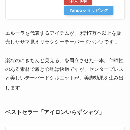
楽天市場
Yahooショッピング
エルーラを代表するアイテムが、累計7万本以上を販
売したサマ見えリラクシーテーパードパンツです 。
楽なのにきちんと見える、を両立させた一本。伸縮性
のある素材で履き心地は快適ですが、センタープレス
と美しいテーパードシルエットが、美脚効果を生み出
します
。
ベストセラー「アイロンいらずシャツ」