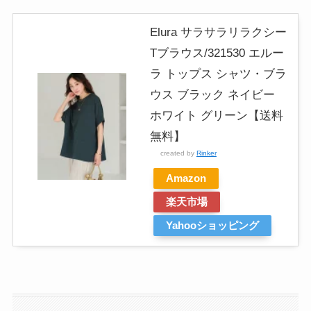
Elura サラサラリラクシー
Tブラウス/321530 エルー
ラ トップス シャツ・ブラ
ウス ブラック ネイビー
ホワイト グリーン【送料
無料】
created by
Rinker
Amazon
楽天市場
Yahooショッピング