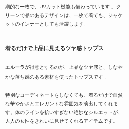
期的な一枚で、UVカット機能も備わっています
。ク
リーンで品のあるデザインは、一枚で着ても、ジャケ
ットのインナーとしても活躍します。
着るだけで上品に見えるツヤ感トップス
エルーラが得意とするのが、上品なツヤ感と、しなや
かな落ち感のある素材を使ったトップスです
。
特別なコーディネートをしなくても、着るだけで自然
な華やかさとエレガントな雰囲気を演出してくれま
す。体のラインを拾いすぎない絶妙なシルエットが、
大人の女性をきれいに見せてくれるアイテムです。