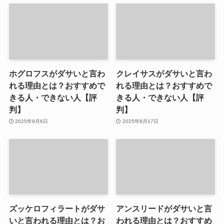
ホグロフスがダサいと言わ
クレイサスがダサいと言わ
れる理由とは？おすすめで
れる理由とは？おすすめで
きる人・できない人【評
きる人・できない人【評
判】
判】
2025年9月6日
2025年8月17日
ズッケロフィラートがダサ
アンスリードがダサいと言
いと言われる理由とは？お
われる理由とは？おすすめ