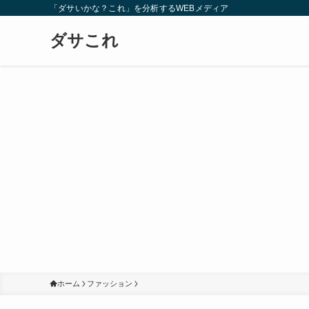
「ダサいかな？これ」を分析するWEBメディア
ダサこれ
ホーム
ファッション