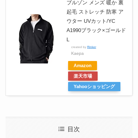
ブルゾン メンズ 暖か 裏
起毛 ストレッチ 防寒 ア
ウター UVカット/YC
A1990ブラック×ゴールド
L
created by
Rinker
Kaepa
Amazon
楽天市場
Yahooショッピング
目次