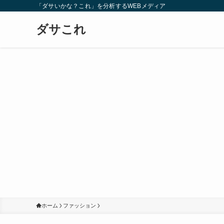
「ダサいかな？これ」を分析するWEBメディア
ダサこれ
ホーム
ファッション